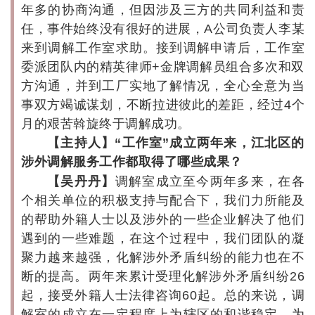
年多的协商沟通，但因涉及三方的共同利益和责
任，事件始终没有很好的进展，A公司负责人李某
来到调解工作室求助。接到调解申请后，工作室
委派团队内的精英律师+金牌调解员组合多次和双
方沟通，并到工厂实地了解情况，全心全意为当
事双方竭诚谋划，不断拉进彼此的差距，经过4个
月的艰苦斡旋终于调解成功。
【主持人】“工作室”成立两年来，江北区的
涉外调解服务工作都取得了哪些成果？
】
【吴丹丹
调解室成立至今两年多来，在各
个相关单位的积极支持与配合下，我们力所能及
的帮助外籍人士以及涉外的一些企业解决了他们
遇到的一些难题，在这个过程中，我们团队的凝
聚力越来越强，化解涉外矛盾纠纷的能力也在不
断的提高。两年来累计受理化解涉外矛盾纠纷26
起，接受外籍人士法律咨询60起。总的来说，调
解室的成立在一定程度上为辖区的和谐稳定、为