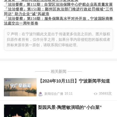
「法治督察」第152期：自贸区法治保障中心护航企业高质量发展
「法治督察」第151期：鄞州区执法部门推进行政处罚领域“三书
同达” 助力企业“诚”风破浪
「法治督察」第150期：服务保障高水平对外开放，宁波国际商事
法庭交出一周年答卷
声明：在宁波刊载此文是出于传递更多信息之目的。图片版权
归原作者所有，仅作分享之用，如果分享内容侵犯您的版权或者
所标来源非第一原创，请联系我们审核处理。
相关新闻
【2024年10月11日】宁波新闻早知道
次
10.11
35693
新闻综合广播
梨园风景-陶慧敏演唱的“小白菜”