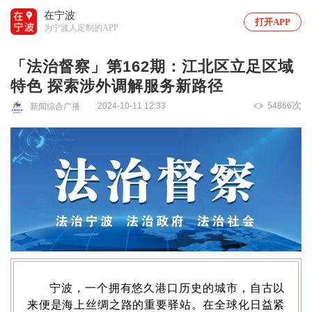
在宁波
打开APP
为宁波人定制的APP
「法治督察」第162期：江北区立足区域
特色 探索涉外调解服务新路径
次
2024-10-11 12:33
54866
新闻综合广播
宁波，一个拥有悠久港口历史的城市，自古以
来便是海上丝绸之路的重要驿站。在全球化日益紧