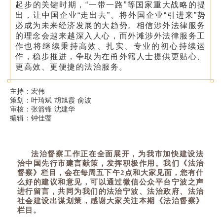
起步的关键时期，“一带一路”等国家重大战略的提
出，让中国企业“走出去”、将外国企业“引进来”势
必成为未来经济发展的大趋势。相信涉外法律服务
的理念会越来越深入人心，而外滩涉外法律服务工
作也将继续秉持高效、扎实、专业的初心持续运
作，稳步推进，争取为在甬外籍人士提供更贴心、
更高效、更便捷的法治服务。
主持：宏伟
策划：叶琦斌 胡旭霞 俞波
审核：张箭锋 沈建华
编辑：
钟佳蓥
法治督察
工作正在全面展开，为我市加快建设法
治中国先行市建言献策，发挥积极作用。我们《法治
督察》栏目，会在每周五下午2点和大家见面，您有什
么好的建议和意见，可以通过微信公众平台宁波之声
进行留言，共同为我们的法治宁波、法治政府、法治
社会建设出谋划策，感谢大家关注本期《法治督察》
栏目。