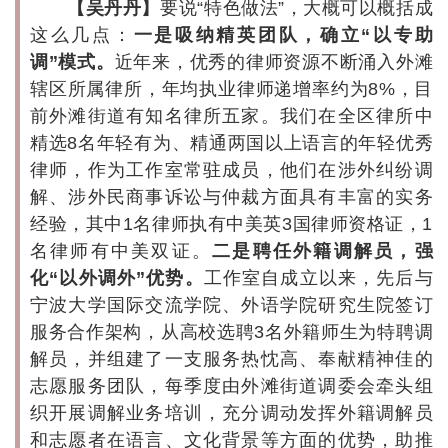
】
【吴丹丹
要说“特色做法”，大概可以概括成
这么几点：
一是吸纳精英团队，确立“以专助
调”模式。
近年来，优秀的律师资源不断涌入外滩
辖区所属律所，年均执业律师递增率约为8%，目
前外滩街道有知名律所五家。我们在全区律所中
精选8名年轻有为、精通两国以上语言的年轻优秀
律师，作为工作室常驻成员，他们在涉外纠纷调
解、涉外民商事诉讼与仲裁方面具有丰富的实务
经验，其中1名律师执有中美英3国律师资格证，1
名律师有中美双证。
二是聘任外籍调解员，强
化“以外调外”优势。
工作室自成立以来，先后与
宁波大学国际交流学院、外语学院研究生院签订
服务合作架构，从高校选聘3名外籍师生为特聘调
解员，并组建了一支服务热忱高、奉献精神佳的
志愿服务团队，每季度由外滩街道调委会牵头组
织开展调解业务培训，充分调动发挥外籍调解员
和志愿者在语言、文化背景等方面的优势，助推