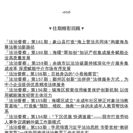
-end-
▼往期精彩回顾▼
「法治督察」第161期：象山县打造“海上普法共同体”构建海岛
尊法善治新路径
「法治督察」第160期：海曙“翠知创”知识产权集成服务赋能企
业高质量发展
「法治督察」第159期：余姚市以法治破题持续深化中介服务集
成改革 深度赋能中介市场有序发展
「法治督察」第158期：百姓身边的“小巷检察官”
「法治督察」第157期：鄞州区创新“法拼拼”法律服务方式，为
中小企业提供优质精准法律服务
「法治督察」第156期：镇海区探索信用修复保护创新机制 以信
用赋能激发经营主体活力
「法治督察」第155期：海曙区成立“未成年社区矫正对象法治教
育基地”，打造集“预防、维权、挽救”一体的未成年人教育帮扶体
系
「法治督察」第154期：“下沉优服 快调速裁”——我市打造劳动
人事争议调解仲裁工作新模式
「法治督察」第153期：学思悟透习近平法治思想 市委党校“教研
资宣育”一体协同推进法治教育工作走深走实