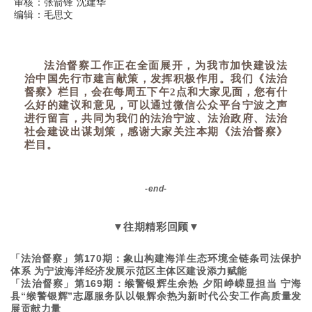
审核：张箭锋 沈建华
编辑：毛思文
法治督察
工作正在全面展开，为我市加快建设法
治中国先行市建言献策，发挥积极作用。我们《法治
督察》栏目，会在每周五下午2点和大家见面，您有什
么好的建议和意见，可以通过微信公众平台宁波之声
进行留言，共同为我们的法治宁波、法治政府、法治
社会建设出谋划策，感谢大家关注本期《法治督察》
栏目。
-end-
▼往期精彩回顾▼
「法治督察」第170期：象山构建海洋生态环境全链条司法保护
体系 为宁波海洋经济发展示范区主体区建设添力赋能
「法治督察」第169期：缑警银辉生余热 夕阳峥嵘显担当 宁海
县“缑警银辉”志愿服务队以银辉余热为新时代公安工作高质量发
展贡献力量