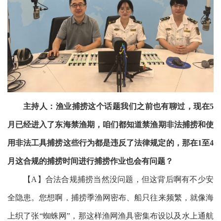
主持人：渔业捕捞这个话题我们之前也有聊过，现在
5
月已经进入了东海禁渔期，
咱们都知道禁渔期非法捕捞和使
用非法工具捕捞这些行为都是违反了法律规定的，那在
1至4
月这
合规的捕捞时间进行捕捞作业
也会有问题
？
【
A】合法合规捕捞当然没问题，但这背后啊有不少安
全隐患。您想啊，捕捞季渔网密布、船只往来频繁，就像海
上织了张“蜘蛛网”，那这样
渔网渔具密集布设以及水上通航