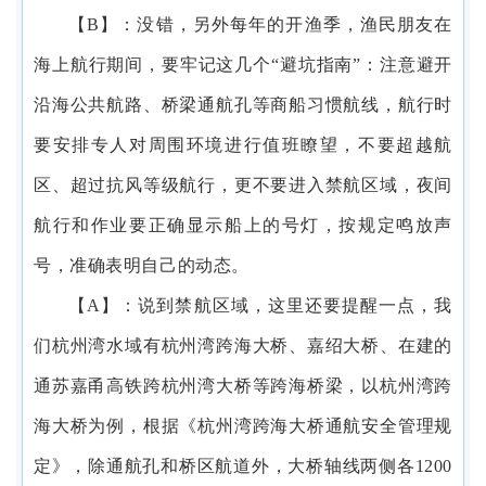
【
B】
：没错，另外每年的开渔季，渔民朋友在
海上航行期间，要牢记这几个
“避坑指南”：注意避开
沿海公共航路、桥梁通航孔等商船习惯航线，航行时
要安排专人对周围环境进行值班瞭望，不要超越航
区、超过抗风等级航行，更不要进入禁航区域，夜间
航行和作业要正确显示船上的号灯，按规定鸣放声
号，准确表明自己的动态。
【
A】
：说到禁航区域，这里还要提醒一点，我
们杭州湾水域有杭州湾跨海大桥、嘉绍大桥、在建的
通苏嘉甬高铁跨杭州湾大桥等跨海桥梁，以杭州湾跨
海大桥为例，根据《杭州湾跨海大桥通航安全管理规
定》，除通航孔和桥区航道外，大桥轴线两侧各
1200