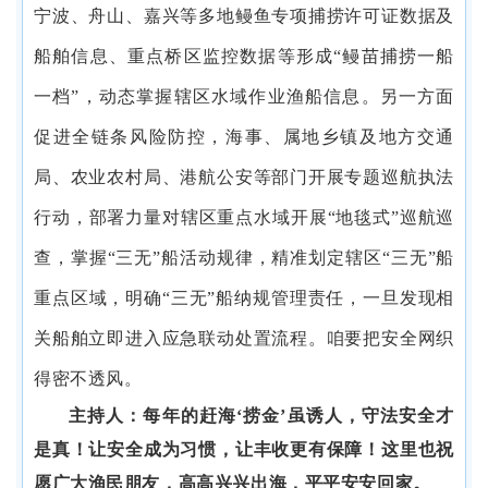
宁波、舟山、嘉兴等多地鳗鱼专项捕捞许可证数据及
船舶信息、重点桥区监控数据等形成
“鳗苗捕捞一船
一档”，动态掌握辖区水域作业渔船信息。另一方面
促进全链条风险防控，海事、属地乡镇及地方交通
局、农业农村局、港航公安等部门开展专题巡航执法
行动，部署力量对辖区重点水域开展“地毯式”巡航巡
查，掌握“三无”船活动规律，精准划定辖区“三无”船
重点区域，明确“三无”船纳规管理责任，一旦发现相
关船舶立即进入应急联动处置流程。
咱要把安全网织
得密不透风。
主持人：每年的赶海
‘捞金’虽诱人，守法安全才
是真！让安全成为习惯，让丰收更有保障！这里也祝
愿广大渔民朋友，高高兴兴出海，平平安安回家。