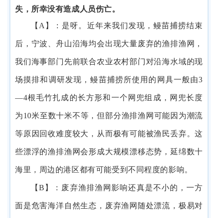
失，所幸没有造成人员伤亡。
【
A】
：是呀。近年来我们发现，鳗苗捕捞结束
后，宁波、舟山沿海均会出现大量废弃的渔排渔网，
我们海事部门先前联合农业农村部门对沿海水域的现
场摸排和调研发现，鳗苗捕捞所使用的网具一般由
3
—4根毛竹扎成的长方形和一个网兜组成，网兜长度
为10米至数十米不等，但部分渔排渔网可能因为潮流
等原因回收难度较大，从而极有可能被渔民丢弃。这
些漂浮的渔排渔网会形成大规模漂移态势，延绵数十
海里，周边的港区都有可能受到不同程度的影响。
【
B】
：废弃渔排渔网影响还真是不小的，一方
面是危害海洋自然生态，废弃渔网随处漂流，极易对