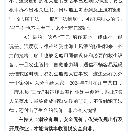
小，这类船舶的相关证书要么早已过期或作废，要么
根本办不出相关证书。同时船主考虑到反正没有船舶
证书已属非法，干脆“非法到底”，可能连船员的“适
任证书”也不去考了，来个“无证驾驶”。
【
A】是的，这些
“三无”船舶基本上船体小、船
况差、强度弱，很难经受住海上风浪的影响和来自外
力的撞击，船上也缺乏船用通信设备和必要的救生设
备，一旦发生险情，自救能力弱，通信不畅容易延误
最佳救援时机，易发生船毁人亡事故。这边还有另外
一个案例可以分享给大家，2024年7月在辽宁营口，
一艘木质“三无”船违规出海作业途中侧翻，船上7名
人员落水，最终造成4死3失联的悲剧，不仅触犯了法
律，还付出了生命的代价，非常令人惋惜。
主持人：潮汐有期，安全无价，依法依规出行及
开展作业，才能满载丰收喜悦安全归港。