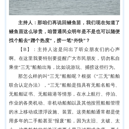
主持人：那咱们再说回鳗鱼苗，我们现在知道了
鳗鱼苗这么珍贵，咱普通民众明年是不是也可以随便
找个船去
“蹭个热度”，捞一笔“外快”？
【
B】
：主持人这是问出了听众朋友们的心声
啊。
在这里我要
特别要提醒广大市民朋友，切勿私自
乘坐
“三无”船舶出海，比如说游玩、捕捞这些行为。
那怎么样的叫
“三无”船舶呢？根据《“三无”船舶
联合认定办法》，“三无”船舶是指具有无船名船号、
无船舶证书、无船籍港等情形，在水上航行、停泊、
作业的各类机动、非机动船舶以及其他按照船舶管理
的水上移动或漂浮设施、装置。这类船舶通常都是使
用多年的二手船甚至“报废”船，因为太旧、太破、太