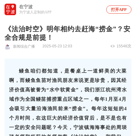
在宁波
打开APP
为宁波人定制的APP
《法治时空》明年相约去赶海“捞金”？安
全合规是前提！
次
2025-05-23 12:03
15548
新闻综合广播
鳗鱼咱们都知道，是餐桌上一道鲜美的大菜
啊，而鳗鱼鱼苗对渔民朋友来说更是珍贵，因其经
济价值高被誉为
“水中软黄金”，我们浙江杭州湾水
域作为全国鳗苗捕捞重点区域之一，每年1月至4月
会吸引大量沿海渔民前来“捞金”。
每年这短短的
4
个月时间，
在这巨大的经济价值背后，是不是也有
一定的安全问题呢？今天，宁波镇海海事处的
周琰