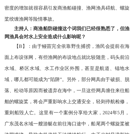
密度
的
增加就很容易引发商渔船碰撞、渔网渔具碍航、螺旋
桨绞缠渔网等险情事故。
主持人：商渔船防碰撞这个词我们已经很熟悉了，但渔
网渔具会对水上安全造成什么影响呢？
【
B】
：由于鳗苗完全依靠野生捕捞，渔民会提前在海
面上布设张网，有些渔网的布设地点就比较随意，码头前沿
水域、桥区水域、水工作业区外围，甚至是航道、锚地水
域，哪儿都可能成为
“陷阱”。另外，部分网具由于破损、脱
落、松动等原因而被遗弃在海中，一旦这些网具缠住来往船
舶的螺旋桨，将会严重影响水上交通安全，轻则停航检修，
重则船毁人亡。这里有一个案例分享给大家，2024年5月，
广东茂名水域一艘游艇在前往海口途中，船尾两个螺旋桨被